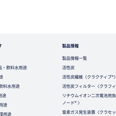
す
製品情報
製品情報一覧
品・飲料水用途
活性炭
途
活性炭繊維〈クラクティブ®
・飲料水用途
活性炭フィルター〈クラフィ
用途
リチウムイオン二次電池用負
ノード® 〉
用途
窒素ガス発生装置〈クラセッ
処理用途