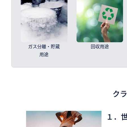
ガス分離・貯蔵
回収用途
用途
クラ
１．