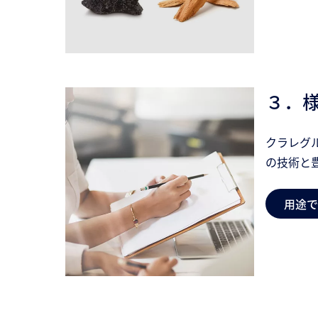
３．
クラレグ
の技術と
用途で