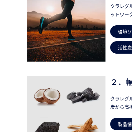
クラレグ
ットワー
環境ソ
活性炭
２．
クラレグ
炭から高
製品情