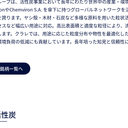
ープは、活性炭事業において長年にわたり世界中の産業・環境分野に
rationやChemviron S.A. を傘下に持つグローバルネッ
を誇ります。ヤシ殻・木材・石炭など多様な原料を用いた粒状
セスなど幅広い用途に対応。高比表面積と適度な粒径により、
します。クラレでは、用途に応じた粒度分布や物性を最適化し
環境負荷の低減にも貢献しています。長年培った知見と信頼性
銘柄一覧へ
活性炭