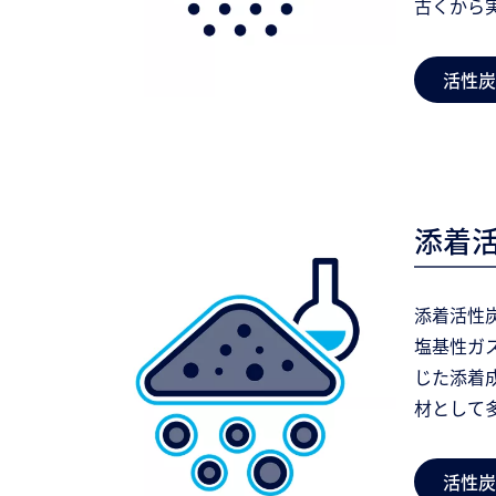
古くから
活性炭
添着
添着活性
塩基性ガ
じた添着
材として
活性炭