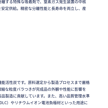
に分離する特殊な吸着剤で、窒素ガス発生装置の中核
を安定供給。精密な分離性能と長寿命を両立し、産
。
機能活性炭です。原料選定から製造プロセスまで厳格
微細な粒度バラつきが完成品の外観や性能に影響を
製品製造に貢献しています。また、高い品質管理水準
DLC）やリチウムイオン電池負極材といった用途に