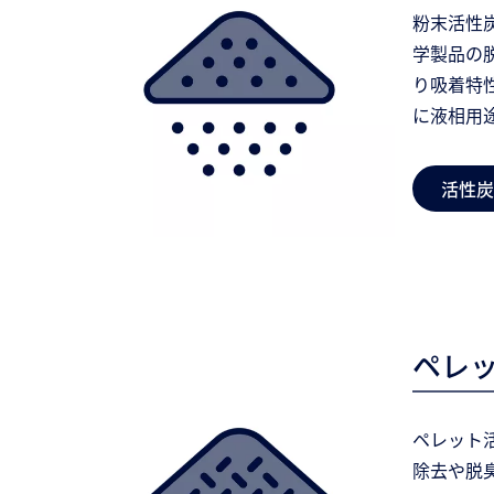
粉末活性
学製品の
り吸着特
に液相用
活性炭
ペレッ
ペレット
除去や脱臭