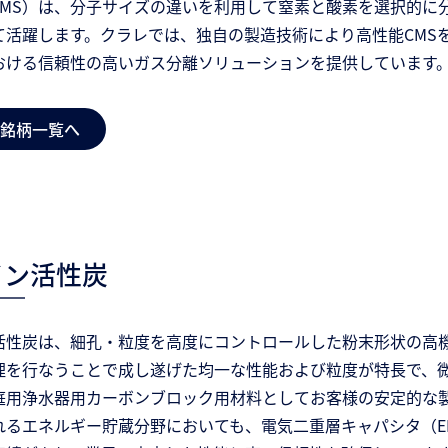
es：CMS）は、分子サイズの違いを利用して窒素と酸素を選択的
て活躍します。クラレでは、独自の製造技術により高性能CMS
おける信頼性の高いガス分離ソリューションを提供しています
銘柄一覧へ
イン活性炭
活性炭は、細孔・粒度を高度にコントロールした粉末形状の高
理を行なうことで成し遂げた均一な性能および粒度が特長で、
庭用浄水器用カーボンブロック用材料としてお客様の安定的な
れるエネルギー貯蔵分野においても、電気二重層キャパシタ（E