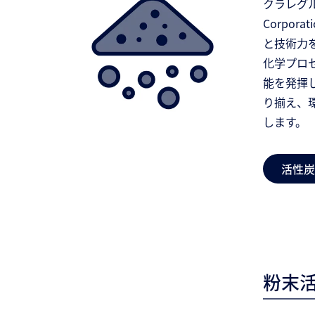
クラレグル
Corpo
と技術力
化学プロ
能を発揮
り揃え、
します。
活性炭
粉末