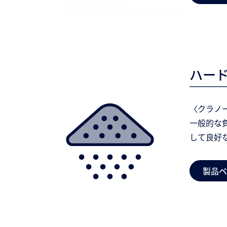
ハー
〈クラノ
一般的な
して良好
製品ペ