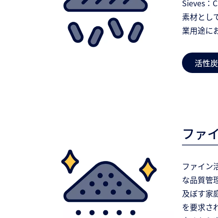
Siev
素材とし
業用途に
活性炭
ファ
ファイン
な品質管
及ぼす家
を要求さ