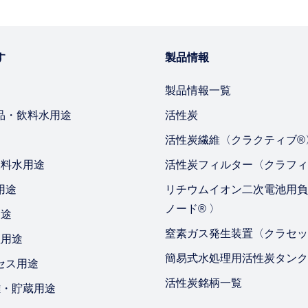
す
製品情報
製品情報一覧
品・飲料水用途
活性炭
途
活性炭繊維〈クラクティブ®
飲料水用途
活性炭フィルター〈クラフィ
用途
リチウムイオン二次電池用負
ノード® 〉
用途
窒素ガス発生装置〈クラセッ
理用途
簡易式水処理用活性炭タンク
セス用途
活性炭銘柄一覧
離・貯蔵用途