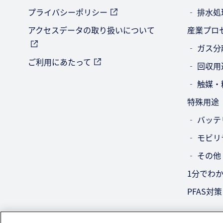
プライバシーポリシー
‐ 排水
アクセスデータの取り扱いについて
産業プロ
‐ ガス
ご利用にあたって
‐ 回収用
‐ 触媒
特殊用途
‐ バッ
‐ モビ
‐ その他
1分でわ
PFAS対