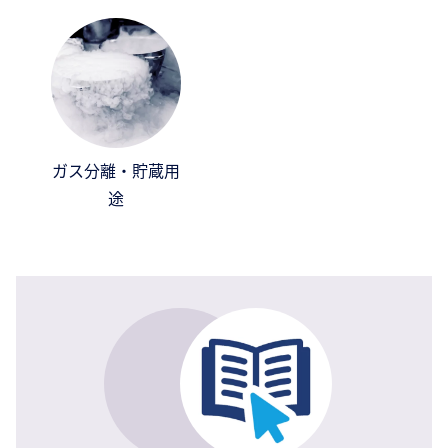
ガス分離・貯蔵用
途