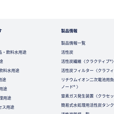
す
製品情報
製品情報一覧
品・飲料水用途
活性炭
途
活性炭繊維〈クラクティブ®
・飲料水用途
活性炭フィルター〈クラフィ
用途
リチウムイオン二次電池用負
ノード® 〉
用途
窒素ガス発生装置〈クラセッ
処理用途
簡易式水処理用活性炭タンク
セス用途